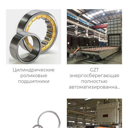
непрерывных
нормализования в
отжигательных печей
непрерывном
процессе
Цилиндрические
GZT
роликовые
энергосберегающая
подшипники
полностью
автоматизированная
печь для отжига с
контролируемой
атмосферой