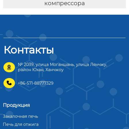
компрессора
Контакты
№ 2039, улица Моганшань, улица Лянчжу,

район Юхан, Ханчжоу

+86-571-88777329
Продукция
Закалочная печь
Печь для отжига