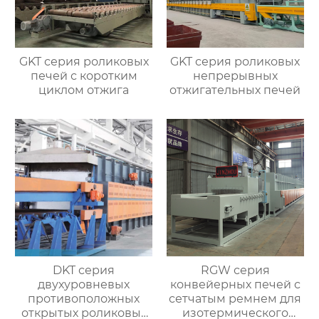
GKT серия роликовых
GKT серия роликовых
печей с коротким
непрерывных
циклом отжига
отжигательных печей
DKT серия
RGW серия
двухуровневых
конвейерных печей с
противоположных
сетчатым ремнем для
открытых роликовых
изотермического