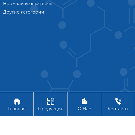
Нормализующая печь
Другие категории




Авторское право © АО Ханчжоу Цзиньчжоу Технология
Главная
Продукция
О Нас
Контакты