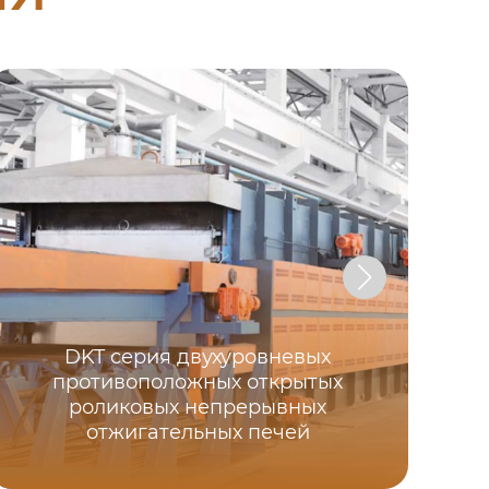
DKT серия двухуровневых
противоположных открытых
роликовых непрерывных
об
отжигательных печей