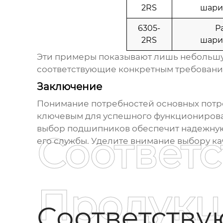
2RS
шари
6305-
Р
2RS
шари
Эти примеры показывают лишь небольшу
соответствующие конкретным требовани
Заключение
Понимание потребностей основных пот
ключевым для успешного функциониров
выбор подшипников обеспечит надежную 
Соответ
его службы. Уделите внимание выбору к
Продукц
Соответств