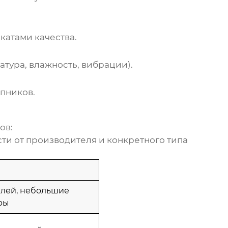
атами качества.
тура, влажность, вибрации).
пников.
ов:
ти от производителя и конкретного типа
лей, небольшие
ры