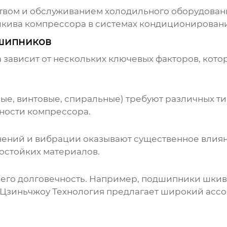
вом и обслуживанием холодильного оборудования
кива компрессора
в системах кондиционировани
дшипников
а
зависит от нескольких ключевых факторов, кото
е, винтовые, спиральные) требуют различных т
ности компрессора.
знений и вибрации оказывают существенное влия
состойких материалов.
его долговечность. Например,
подшипники шкив
 Цзиньчжоу Технология
предлагает широкий ассо