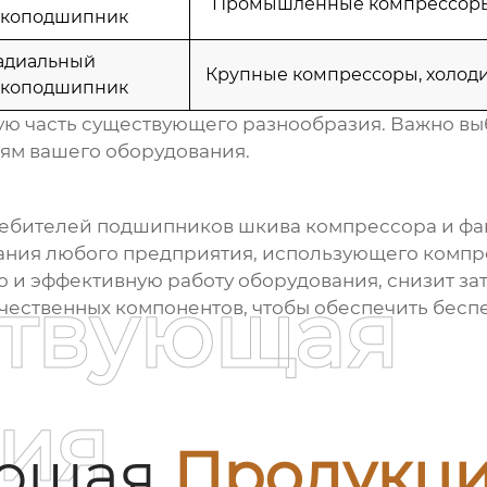
Промышленные компрессоры
коподшипник
адиальный
Крупные компрессоры, холод
коподшипник
ю часть существующего разнообразия. Важно в
ям вашего оборудования.
ребителей
подшипников шкива компрессора
и фа
ания любого предприятия, использующего компр
и эффективную работу оборудования, снизит зат
ствующая
ачественных компонентов, чтобы обеспечить бесп
ия
ующая
Продукц