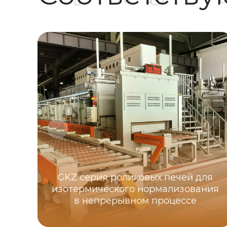
GKZ серия роликовых печей для
изотермического нормализования
в непрерывном процессе