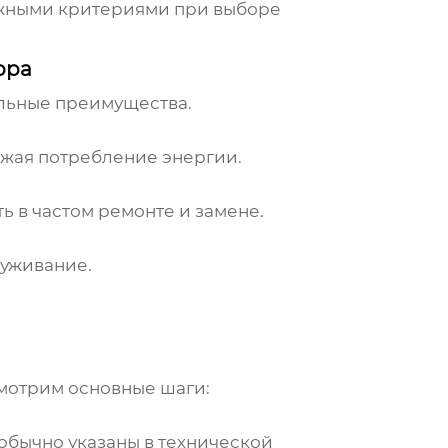
важными критериями при выборе
ора
льные преимущества.
жая потребление энергии.
 в частом ремонте и замене.
луживание.
смотрим основные шаги:
обычно указаны в технической