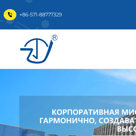
+86-571-88777329
