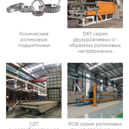
Конические
DKT серия
роликовые
двухуровневых U-
подшипники
образных роликовых
непрерывных
отжигательных печей
GZT
RGB серия роликовых