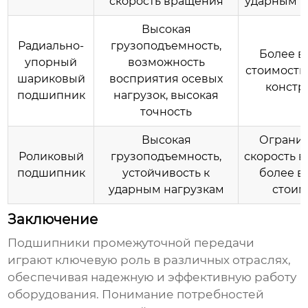
скорость вращения
ударным н
Высокая
Радиально-
грузоподъемность,
Более в
упорный
возможность
стоимость
шариковый
восприятия осевых
констр
подшипник
нагрузок, высокая
точность
Высокая
Ограни
Роликовый
грузоподъемность,
скорость 
подшипник
устойчивость к
более в
ударным нагрузкам
стоим
Заключение
Подшипники промежуточной передачи
играют ключевую роль в различных отраслях,
обеспечивая надежную и эффективную работу
оборудования. Понимание потребностей