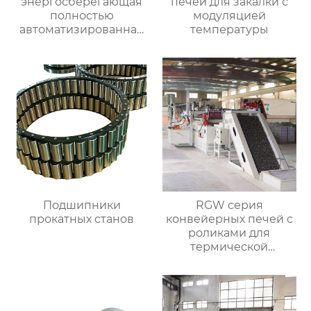
энергосберегающая
печей для закалки с
полностью
модуляцией
автоматизированная
температуры
печь для отжига с
контролируемой
атмосферой
Подшипники
RGW серия
прокатных станов
конвейерных печей с
роликами для
термической
обработки