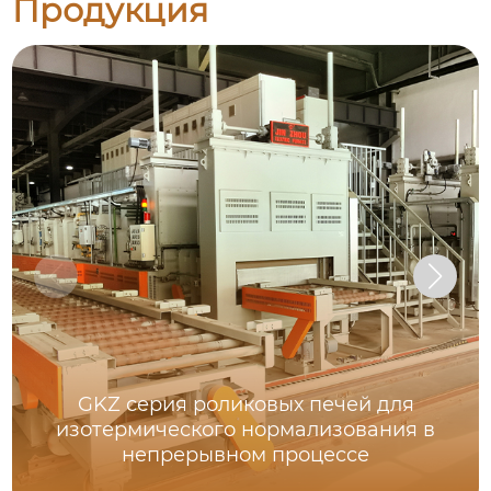
Продукция
GKZ серия роликовых печей для
изотермического нормализования в
непрерывном процессе