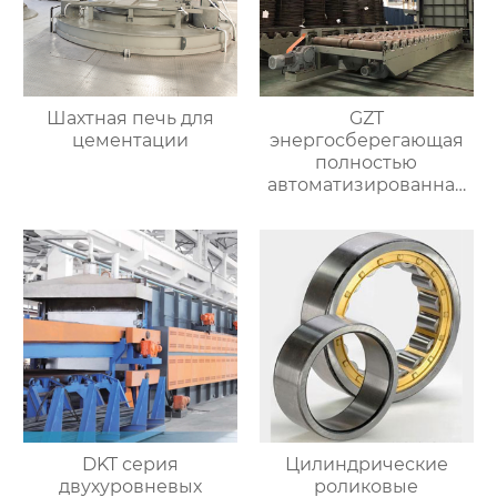
Шахтная печь для
GZT
цементации
энергосберегающая
полностью
автоматизированная
печь для отжига с
контролируемой
атмосферой
DKT серия
Цилиндрические
двухуровневых
роликовые