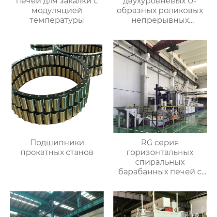
печей для закалки с
двухуровневых U-
модуляцией
образных роликовых
температуры
непрерывных
отжигательных печей
Подшипники
RG серия
прокатных станов
горизонтальных
спиральных
барабанных печей с
контролируемой
атмосферой для
термической
обработки