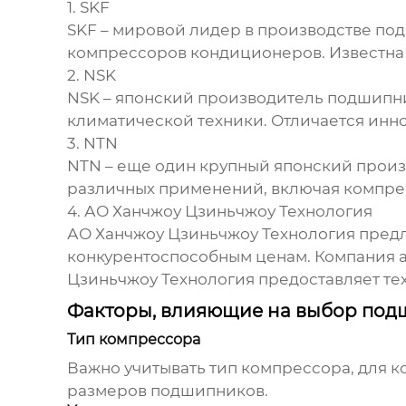
1. SKF
SKF – мировой лидер в производстве по
компрессоров кондиционеров. Известна
2. NSK
NSK – японский производитель подшип
климатической техники. Отличается ин
3. NTN
NTN – еще один крупный японский прои
различных применений, включая компре
4. АО Ханчжоу Цзиньчжоу Технология
АО Ханчжоу Цзиньчжоу Технология пред
конкурентоспособным ценам. Компания а
Цзиньчжоу Технология
предоставляет те
Факторы, влияющие на выбор по
Тип компрессора
Важно учитывать тип компрессора, для к
размеров подшипников.