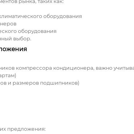
ентов рынка, таких как:
климатического оборудования
онеров
еского оборудования
нный выбор.
дложения
ников компрессора кондиционера
, важно учиты
артам)
пов и размеров подшипников)
 их предложения: