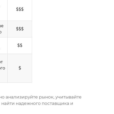
я
$$$
ше
$$$
о
$$
я
от
ого
$
ьно анализируйте рынок, учитывайте
 найти надежного поставщика и