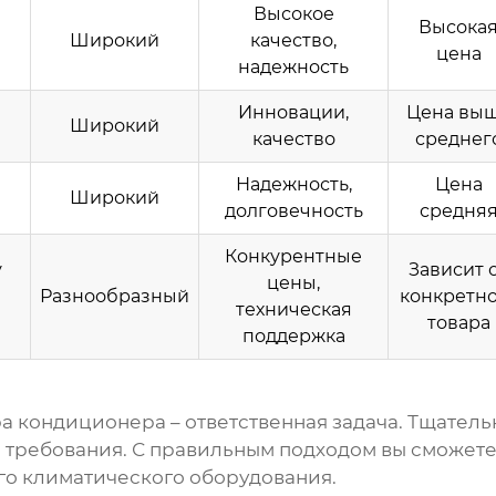
Высокое
Высока
Широкий
качество,
цена
надежность
Инновации,
Цена вы
Широкий
качество
среднег
Надежность,
Цена
Широкий
долговечность
средня
Конкурентные
у
Зависит 
цены,
Разнообразный
конкретн
техническая
товара
поддержка
ра кондиционера
– ответственная задача. Тщател
 требования. С правильным подходом вы сможете
го климатического оборудования.