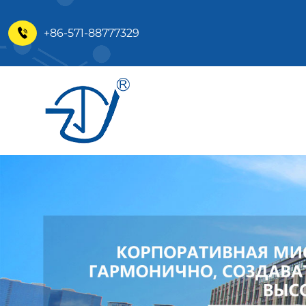
+86-571-88777329
