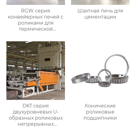
RGW серия
Шахтная печь для
конвейерных печей с
цементации
роликами для
термической
обработки
DKT серия
Конические
двухуровневых U-
роликовые
образных роликовых
подшипники
непрерывных
отжигательных печей