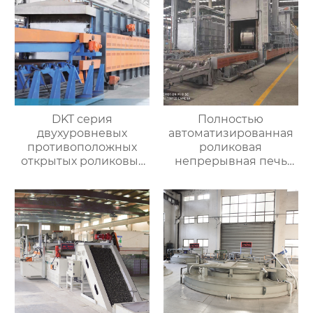
DKT серия
Полностью
двухуровневых
автоматизированная
противоположных
роликовая
открытых роликовых
непрерывная печь
непрерывных
для отжига
отжигательных печей
алюминиевых листов