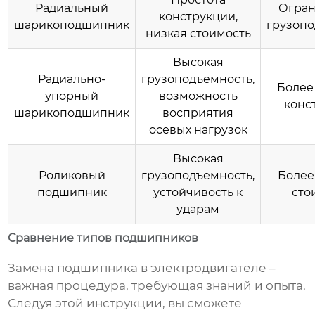
Радиальный
Огран
конструкции,
шарикоподшипник
грузоп
низкая стоимость
Высокая
Радиально-
грузоподъемность,
Более
упорный
возможность
конс
шарикоподшипник
восприятия
осевых нагрузок
Высокая
Роликовый
грузоподъемность,
Более
подшипник
устойчивость к
сто
ударам
Сравнение типов подшипников
Замена подшипника в электродвигателе
–
важная процедура, требующая знаний и опыта.
Следуя этой инструкции, вы сможете