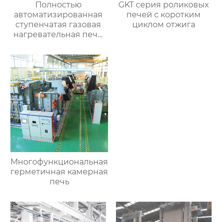
Полностью
GKT серия роликовых
автоматизированная
печей с коротким
ступенчатая газовая
циклом отжига
нагревательная печь,
полностью
автоматизированная
газовая
нагревательная печь
для ковки
Многофункциональная
герметичная камерная
печь