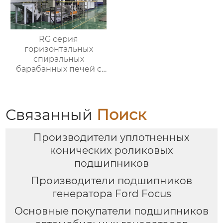
RG серия
горизонтальных
спиральных
барабанных печей с
контролируемой
атмосферой для
термической
обработки
Связанный
Поиск
Производители уплотненных
конических роликовых
подшипников
Производители подшипников
генератора Ford Focus
Основные покупатели подшипников