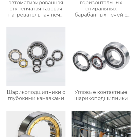
автоматизированная
горизонтальных
ступенчатая газовая
спиральных
нагревательная печь,
барабанных печей с
полностью
контролируемой
автоматизированная
атмосферой для
газовая
термической
нагревательная печь
обработки
для ковки
Шарикоподшипники с
Угловые контактные
глубокими канавками
шарикоподшипники