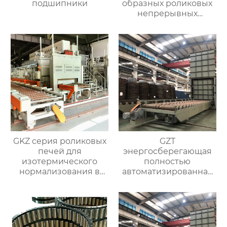
подшипники
образных роликовых
непрерывных
отжигательных печей
GKZ серия роликовых
GZT
печей для
энергосберегающая
изотермического
полностью
нормализования в
автоматизированная
непрерывном
печь для отжига с
процессе
контролируемой
атмосферой