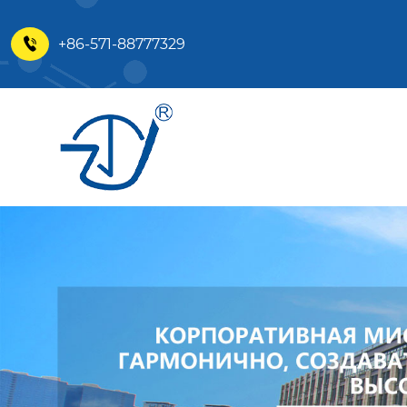
+86-571-88777329
