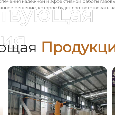
печения надежной и эффективной работы газовых
ствующая
ванное решение, которое будет соответствовать 
ия
ующая
Продукц