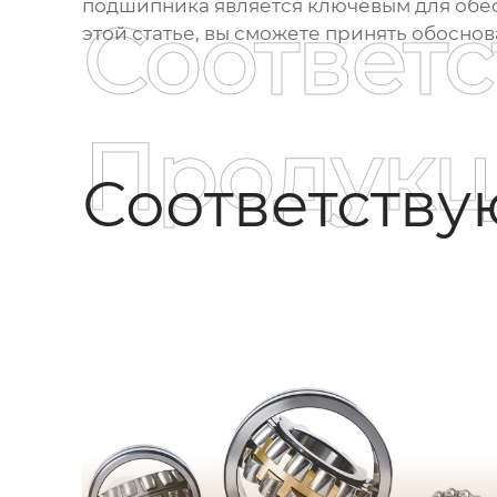
подшипника является ключевым для обес
Соответ
этой статье, вы сможете принять обосно
Продукц
Соответств