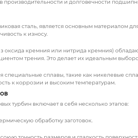
 в производительности и долговечности подшип
иковая сталь, является основным материалом дл
чивость к износу.
 оксида кремния или нитрида кремния) обладаю
иентом трения. Это делает их идеальным выборо
 специальные сплавы, такие как никелевые спл
ть к коррозии и высоким температурам.
ов
овых турбин
включает в себя несколько этапов:
термическую обработку заготовок.
окую точность размеров и гладкость поверхност