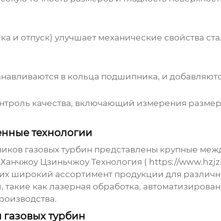
ка и отпуск) улучшает механические свойства ста
анавливаются в кольца подшипника, и добавляютс
троль качества, включающий измерения размеро
енные технологии
иков газовых турбин
представлены крупные меж
Ханчжоу Цзиньчжоу Технология (
https://www.hzjzk
х широкий ассортимент продукции для различны
 такие как лазерная обработка, автоматизирова
роизводства.
 газовых турбин