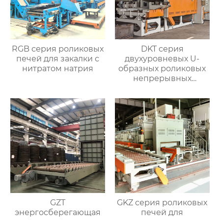
RGB серия роликовых
DKT серия
печей для закалки с
двухуровневых U-
нитратом натрия
образных роликовых
непрерывных
отжигательных печей
GZT
GKZ серия роликовых
энергосберегающая
печей для