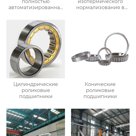
полностью
изотермического
автоматизированная
нормализования в
печь для отжига с
непрерывном
контролируемой
процессе
атмосферой
Цилиндрические
Конические
роликовые
роликовые
подшипники
подшипники