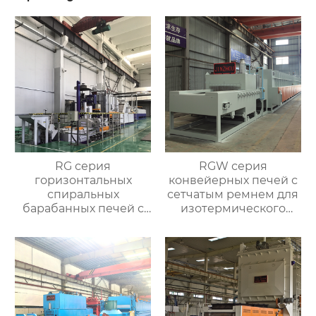
RG серия
RGW серия
горизонтальных
конвейерных печей с
спиральных
сетчатым ремнем для
барабанных печей с
изотермического
контролируемой
нормализования в
атмосферой для
непрерывном
термической
процессе
обработки