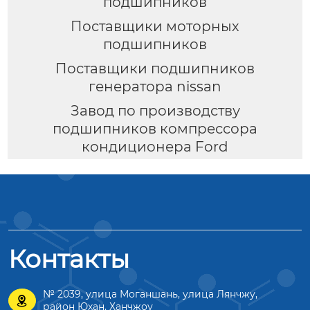
подшипников
Поставщики моторных
подшипников
Поставщики подшипников
генератора nissan
Завод по производству
подшипников компрессора
кондиционера Ford
Контакты
№ 2039, улица Моганшань, улица Лянчжу,

район Юхан, Ханчжоу