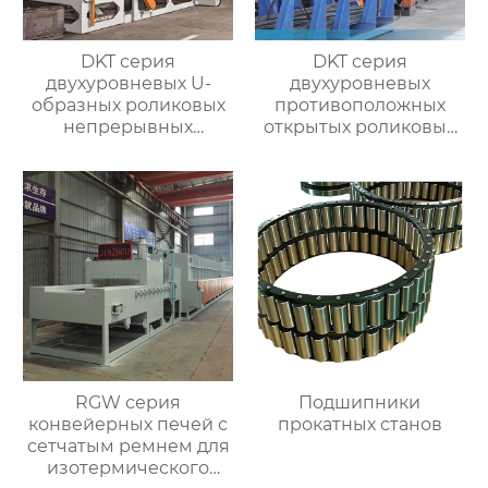
DKT серия
DKT серия
двухуровневых U-
двухуровневых
образных роликовых
противоположных
непрерывных
открытых роликовых
отжигательных печей
непрерывных
отжигательных печей
RGW серия
Подшипники
конвейерных печей с
прокатных станов
сетчатым ремнем для
изотермического