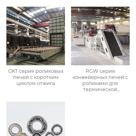
нормализования в
непрерывном
процессе
GKT серия роликовых
RGW серия
печей с коротким
конвейерных печей с
циклом отжига
роликами для
термической
обработки