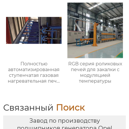
Полностью
RGB серия роликовых
автоматизированная
печей для закалки с
ступенчатая газовая
модуляцией
нагревательная печь,
температуры
полностью
автоматизированная
газовая
нагревательная печь
Связанный
Поиск
для ковки
Завод по производству
подшипников генератора Opel